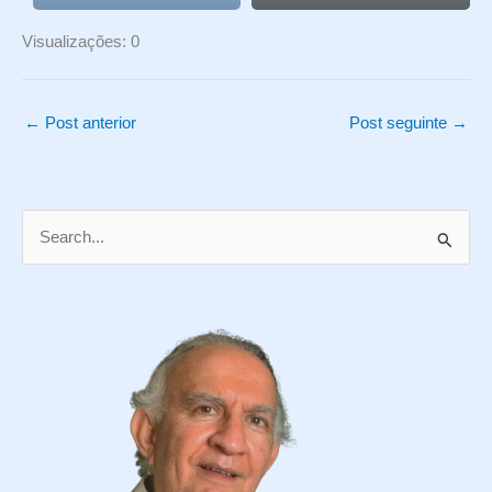
Visualizações: 0
←
Post anterior
Post seguinte
→
P
e
s
q
u
i
s
a
r