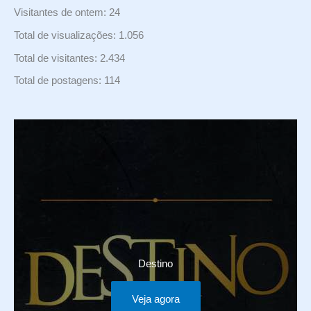
Visitantes de ontem:
24
Total de visualizações:
1.056
Total de visitantes:
2.434
Total de postagens:
114
Destino
Veja agora