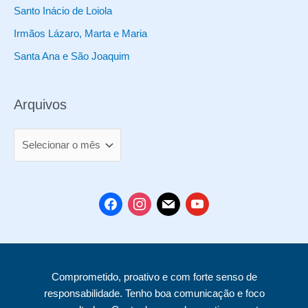
t
Santo Inácio de Loiola
o
Irmãos Lázaro, Marta e Maria
s
Santa Ana e São Joaquim
Arquivos
A
r
q
u
f
i
m
y
i
a
n
a
o
v
c
s
i
u
o
e
t
l
t
Comprometido, proativo e com forte senso de
s
b
a
u
responsabilidade. Tenho boa comunicação e foco
o
g
b