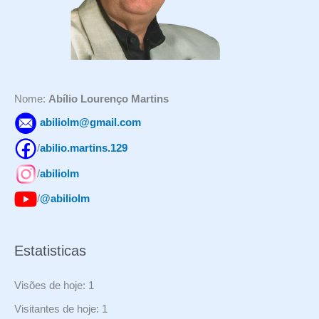
p
o
r
:
Nome:
Abílio Lourenço Martins
abiliolm@gmail.com
/
abilio.martins.129
/
abiliolm
/
@abiliolm
Estatisticas
Visões de hoje:
1
Visitantes de hoje:
1