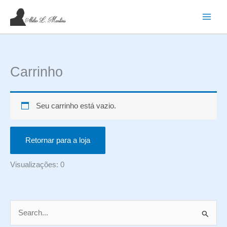
Ir
para
o
conteúdo
Carrinho
Seu carrinho está vazio.
Retornar para a loja
Visualizações: 0
P
e