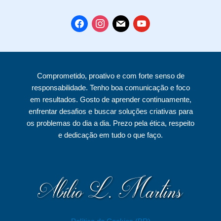
f
i
m
y
a
n
a
o
c
s
i
u
e
t
l
t
Comprometido, proativo e com forte senso de
b
a
u
responsabilidade. Tenho boa comunicação e foco
o
g
b
em resultados. Gosto de aprender continuamente,
o
r
e
enfrentar desafios e buscar soluções criativas para
k
a
os problemas do dia a dia. Prezo pela ética, respeito
e dedicação em tudo o que faço.
m