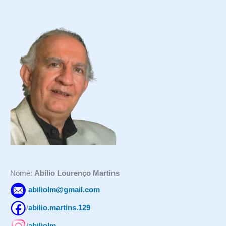
s
q
u
i
s
a
r
p
o
r
:
Nome:
Abílio Lourenço Martins
abiliolm@gmail.com
/
abilio.martins.129
/
abiliolm