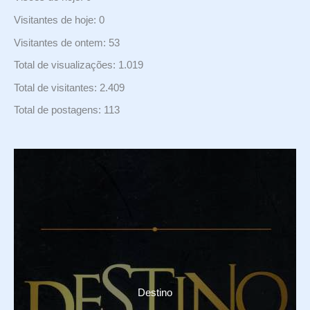
Visitantes de hoje:
0
Visitantes de ontem:
53
Total de visualizações:
1.019
Total de visitantes:
2.409
Total de postagens:
113
Destino