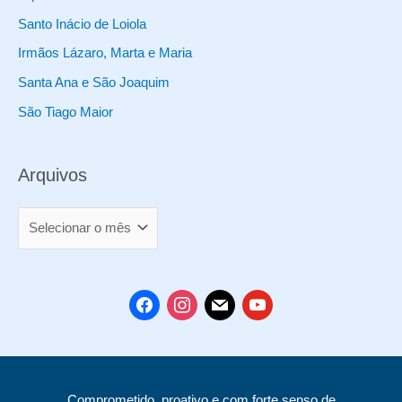
u
Santo Inácio de Loiola
t
Irmãos Lázaro, Marta e Maria
o
Santa Ana e São Joaquim
s
São Tiago Maior
Arquivos
A
r
q
u
f
i
m
y
i
a
n
a
o
v
c
s
i
u
o
e
t
l
t
Comprometido, proativo e com forte senso de
s