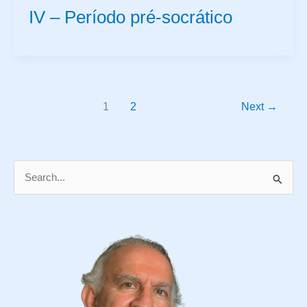
IV – Período pré-socrático
1
2
Next
→
P
e
s
q
u
i
s