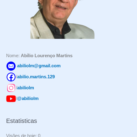
a
r
p
o
r
:
Nome:
Abílio Lourenço Martins
abiliolm@gmail.com
/
abilio.martins.129
/
abiliolm
/
@abiliolm
Estatisticas
Visões de hoje:
0