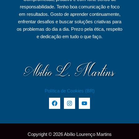
b
a
u
responsabilidade. Tenho boa comunicação e foco
o
g
b
em resultados. Gosto de aprender continuamente,
o
r
e
enfrentar desafios e buscar soluções criativas para
k
a
os problemas do dia a dia. Prezo pela ética, respeito
e dedicação em tudo o que faço.
m
Política de Cookies (BR)
Copyright © 2026 Abílio Lourenço Martins