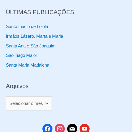
r
ÚLTIMAS PUBLICAÇÕES
o
d
Santo Inácio de Loiola
u
Irmãos Lázaro, Marta e Maria
t
Santa Ana e São Joaquim
o
São Tiago Maior
s
Santa Maria Madalena
Arquivos
A
r
q
u
f
i
m
y