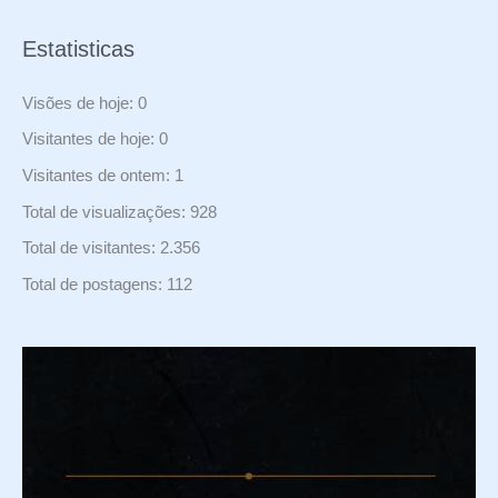
Estatisticas
Visões de hoje:
0
Visitantes de hoje:
0
Visitantes de ontem:
1
Total de visualizações:
928
Total de visitantes:
2.356
Total de postagens:
112