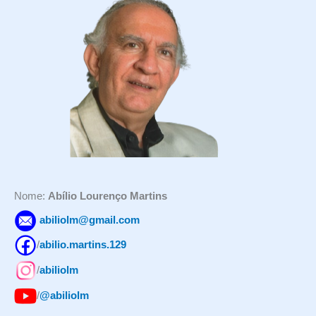
u
i
s
a
r
p
o
r
:
Nome:
Abílio Lourenço Martins
abiliolm@gmail.com
/
abilio.martins.129
/
abiliolm
/
@abiliolm