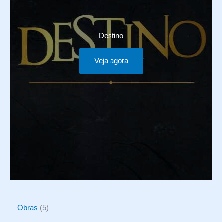
Destino
Veja agora
5
Obras
5
p