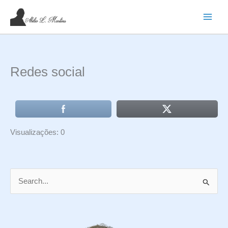
Ir
para
o
conteúdo
Redes social
Visualizações: 0
P
e
s
q