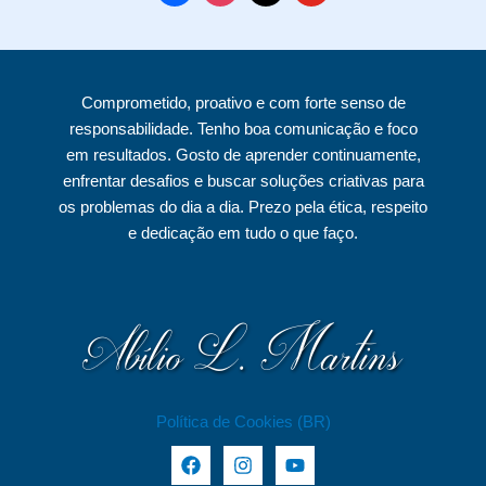
i
a
n
a
o
v
c
s
i
u
o
e
t
l
t
Comprometido, proativo e com forte senso de
s
b
a
u
responsabilidade. Tenho boa comunicação e foco
o
g
b
em resultados. Gosto de aprender continuamente,
o
r
e
enfrentar desafios e buscar soluções criativas para
k
a
os problemas do dia a dia. Prezo pela ética, respeito
e dedicação em tudo o que faço.
m
Política de Cookies (BR)