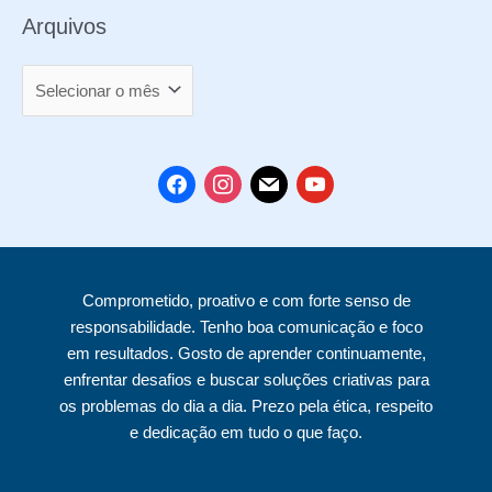
Arquivos
A
r
q
u
f
i
m
y
i
a
n
a
o
v
c
s
i
u
o
e
t
l
t
Comprometido, proativo e com forte senso de
s
b
a
u
responsabilidade. Tenho boa comunicação e foco
o
g
b
em resultados. Gosto de aprender continuamente,
o
r
e
enfrentar desafios e buscar soluções criativas para
k
a
os problemas do dia a dia. Prezo pela ética, respeito
e dedicação em tudo o que faço.
m