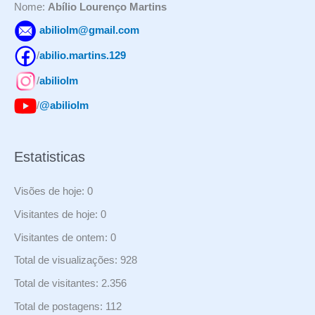
Nome:
Abílio Lourenço Martins
abiliolm@gmail.com
/
abilio.martins.129
/
abiliolm
/
@abiliolm
Estatisticas
Visões de hoje:
0
Visitantes de hoje:
0
Visitantes de ontem:
0
Total de visualizações:
928
Total de visitantes:
2.356
Total de postagens:
112