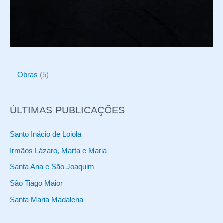
5
Obras
5
p
r
ÚLTIMAS PUBLICAÇÕES
o
d
Santo Inácio de Loiola
u
Irmãos Lázaro, Marta e Maria
t
Santa Ana e São Joaquim
o
São Tiago Maior
s
Santa Maria Madalena