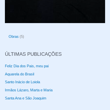
5
Obras
5
p
r
ÚLTIMAS PUBLICAÇÕES
o
d
Feliz Dia dos Pais, meu pai
u
Aquarela do Brasil
t
Santo Inácio de Loiola
o
Irmãos Lázaro, Marta e Maria
s
Santa Ana e São Joaquim