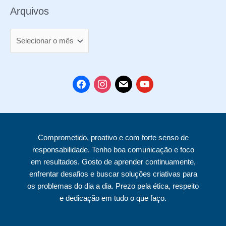
Arquivos
A
r
q
u
f
i
m
y
i
a
n
a
o
v
c
s
i
u
o
e
t
l
t
Comprometido, proativo e com forte senso de
s
b
a
u
responsabilidade. Tenho boa comunicação e foco
o
g
b
em resultados. Gosto de aprender continuamente,
o
r
e
enfrentar desafios e buscar soluções criativas para
k
a
os problemas do dia a dia. Prezo pela ética, respeito
e dedicação em tudo o que faço.
m