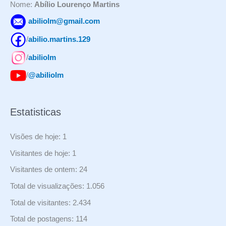
Nome:
Abílio Lourenço Martins
abiliolm@gmail.com
/
abilio.martins.129
/
abiliolm
/
@abiliolm
Estatisticas
Visões de hoje:
1
Visitantes de hoje:
1
Visitantes de ontem:
24
Total de visualizações:
1.056
Total de visitantes:
2.434
Total de postagens:
114