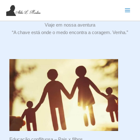
Ir
para
o
Viaje em nossa aventura
conteúdo
“A chave está onde o medo encontra a coragem. Venha.”
Educação conflituosa – Pais x filhos