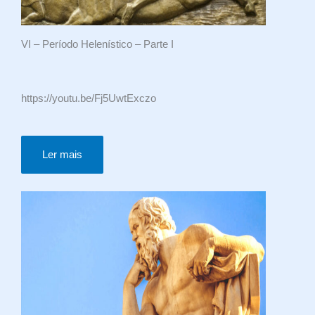
VI – Período Helenístico – Parte I
https://youtu.be/Fj5UwtExczo
Ler mais