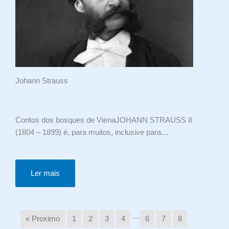
Johann Strauss
Contos dos bosques de VienaJOHANN STRAUSS II
(1804 – 1899) é, para muitos, inclusive para…
Ler mais
…
« Proximo
1
2
3
4
6
7
8