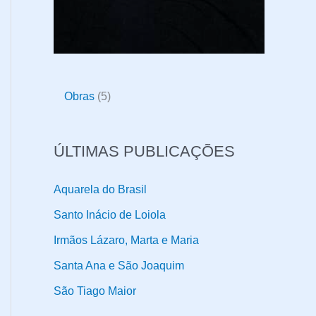
5
Obras
5
p
r
ÚLTIMAS PUBLICAÇÕES
o
d
Aquarela do Brasil
u
Santo Inácio de Loiola
t
Irmãos Lázaro, Marta e Maria
o
Santa Ana e São Joaquim
s
São Tiago Maior