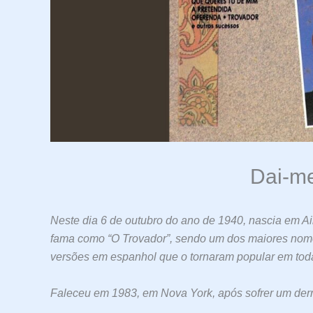
Dai-me
Neste dia 6 de outubro do ano de 1940, nascia em Ai
fama como “O Trovador”, sendo um dos maiores nome
versões em espanhol que o tornaram popular em toda
Faleceu em 1983, em Nova York, após sofrer um der