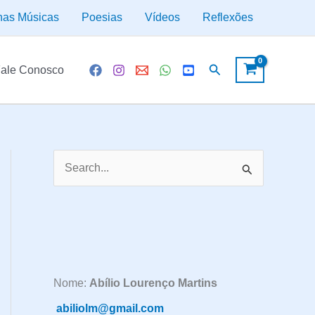
has Músicas
Poesias
Vídeos
Reflexões
Pesquisar
ale Conosco
P
e
s
q
u
i
Nome:
Abílio Lourenço Martins
s
abiliolm@gmail.com