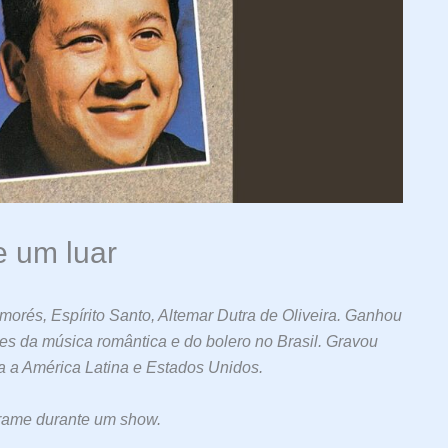
 um luar
morés, Espírito Santo, Altemar Dutra de Oliveira. Ganhou
s da música romântica e do bolero no Brasil. Gravou
 a América Latina e Estados Unidos.
rame durante um show.