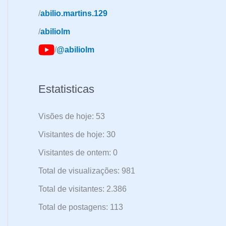
a
/
abilio.martins.129
r
/
abiliolm
p
/
@abiliolm
o
r
:
Estatisticas
Visões de hoje:
53
Visitantes de hoje:
30
Visitantes de ontem:
0
Total de visualizações:
981
Total de visitantes:
2.386
Total de postagens:
113