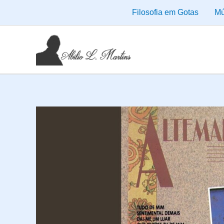
Ir
Filosofia em Gotas
Mú
para
o
conteúdo