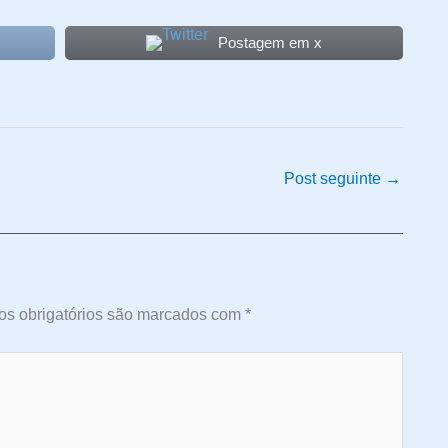
Postagem em x
Post seguinte
→
s obrigatórios são marcados com
*