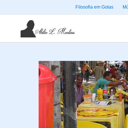
Ir
Filosofia em Gotas
Mú
para
o
conteúdo