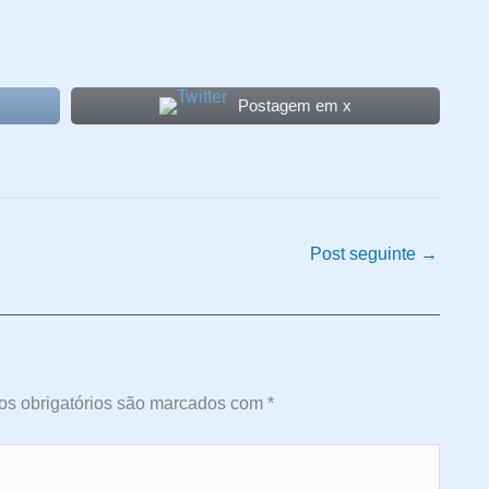
Postagem em x
Post seguinte
→
s obrigatórios são marcados com
*