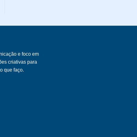
m
nicação e foco em
es criativas para
 o que faço.