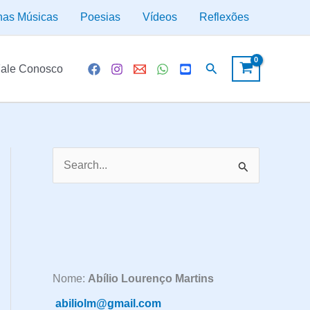
has Músicas
Poesias
Vídeos
Reflexões
Pesquisar
ale Conosco
P
e
s
q
u
i
Nome:
Abílio Lourenço Martins
s
abiliolm@gmail.com