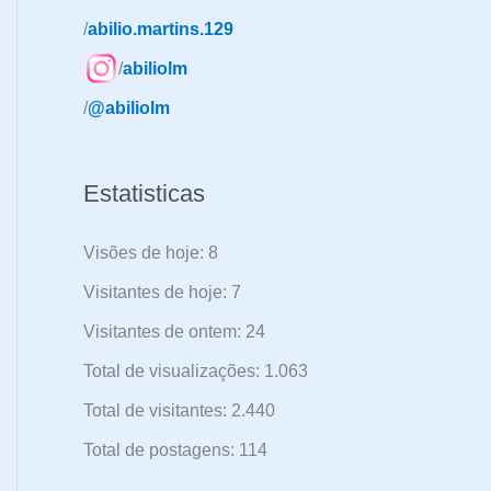
a
/
abilio.martins.129
r
/
abiliolm
p
/
@abiliolm
o
r
:
Estatisticas
Visões de hoje:
8
Visitantes de hoje:
7
Visitantes de ontem:
24
Total de visualizações:
1.063
Total de visitantes:
2.440
Total de postagens:
114