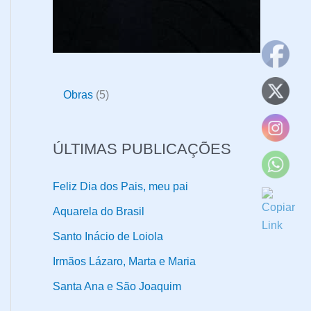
5
Obras
5
p
r
ÚLTIMAS PUBLICAÇÕES
o
d
Feliz Dia dos Pais, meu pai
u
Aquarela do Brasil
t
Santo Inácio de Loiola
o
Irmãos Lázaro, Marta e Maria
s
Santa Ana e São Joaquim