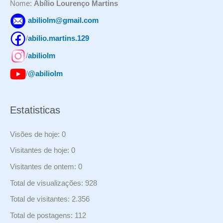
Nome:
Abílio Lourenço Martins
abiliolm@gmail.com
/
abilio.martins.129
/
abiliolm
/
@abiliolm
Estatisticas
Visões de hoje:
0
Visitantes de hoje:
0
Visitantes de ontem:
0
Total de visualizações:
928
Total de visitantes:
2.356
Total de postagens:
112