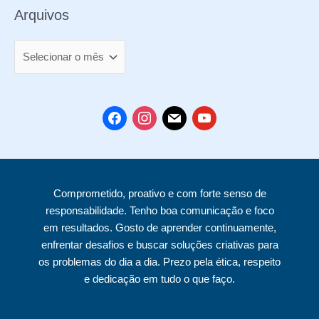
Arquivos
A
r
q
u
f
i
m
y
i
a
n
a
o
v
c
s
i
u
o
e
t
l
t
Comprometido, proativo e com forte senso de
s
b
a
u
responsabilidade. Tenho boa comunicação e foco
o
g
b
em resultados. Gosto de aprender continuamente,
o
r
e
enfrentar desafios e buscar soluções criativas para
k
a
os problemas do dia a dia. Prezo pela ética, respeito
e dedicação em tudo o que faço.
m