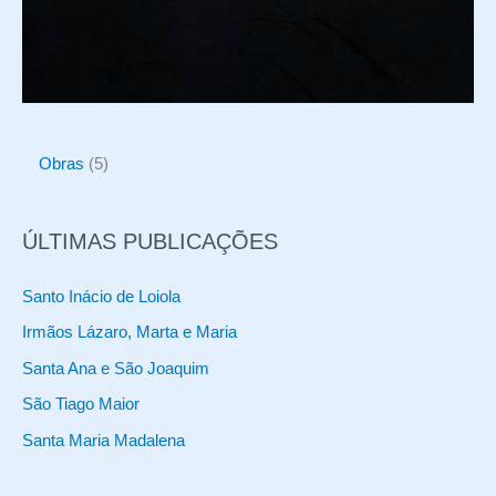
5
Obras
5
p
r
ÚLTIMAS PUBLICAÇÕES
o
d
Santo Inácio de Loiola
u
Irmãos Lázaro, Marta e Maria
t
Santa Ana e São Joaquim
o
São Tiago Maior
s
Santa Maria Madalena