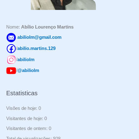
r
:
Nome:
Abílio Lourenço Martins
abiliolm@gmail.com
/
abilio.martins.129
/
abiliolm
/
@abiliolm
Estatisticas
Visões de hoje:
0
Visitantes de hoje:
0
Visitantes de ontem:
0
Total de visualizações:
928