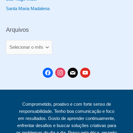
s
Santa Maria Madalena
Arquivos
A
r
q
u
f
i
m
y
i
a
n
a
o
v
c
s
i
u
o
e
t
l
t
Comprometido, proativo e com forte senso de
s
b
a
u
responsabilidade. Tenho boa comunicação e foco
o
g
b
em resultados. Gosto de aprender continuamente,
o
r
e
enfrentar desafios e buscar soluções criativas para
k
a
os problemas do dia a dia. Prezo pela ética, respeito