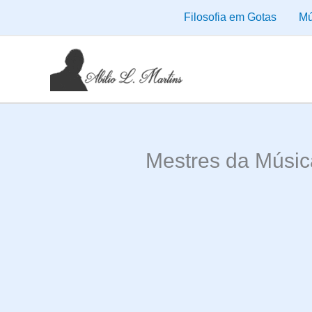
Ir
Filosofia em Gotas
Mú
para
o
conteúdo
Mestres da Músic