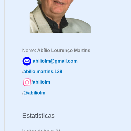
a
r
p
o
r
:
Nome:
Abílio Lourenço Martins
abiliolm@gmail.com
/
abilio.martins.129
/
abiliolm
/
@abiliolm
Estatisticas