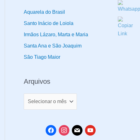
o
d
Aquarela do Brasil
u
Santo Inácio de Loiola
t
Irmãos Lázaro, Marta e Maria
o
Santa Ana e São Joaquim
s
São Tiago Maior
Arquivos
A
r
q
u
f
i
m
y
i
a
n
a
o