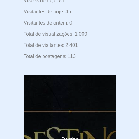
Visões de hoje:
81
Visitantes de hoje:
45
Visitantes de ontem:
0
Total de visualizações:
1.009
Total de visitantes:
2.401
Total de postagens:
113