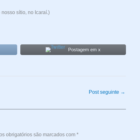
sso sítio, no Icaraí.)
Postagem em x
Post seguinte
→
s obrigatórios são marcados com
*