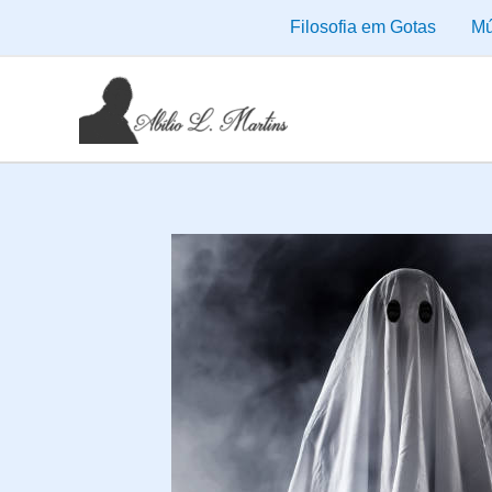
Ir
Filosofia em Gotas
Mú
para
o
conteúdo