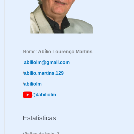
a
r
p
o
r
:
Nome:
Abílio Lourenço Martins
abiliolm@gmail.com
/
abilio.martins.129
/
abiliolm
/
@abiliolm
Estatisticas