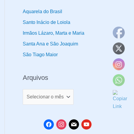
o
d
Aquarela do Brasil
u
Santo Inácio de Loiola
t
Irmãos Lázaro, Marta e Maria
o
Santa Ana e São Joaquim
s
São Tiago Maior
Arquivos
A
r
q
u
f
i
m
y
i
a
n
a
o