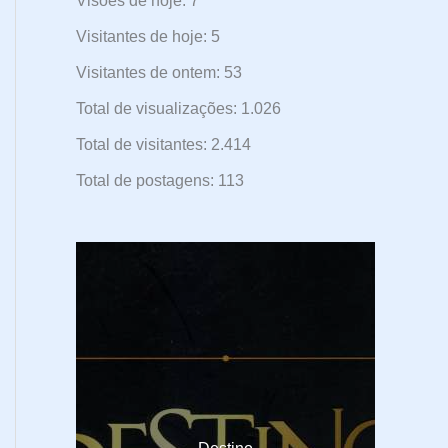
Visões de hoje:
7
Visitantes de hoje:
5
Visitantes de ontem:
53
Total de visualizações:
1.026
Total de visitantes:
2.414
Total de postagens:
113