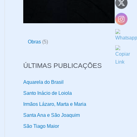
5
Obras
5
p
r
ÚLTIMAS PUBLICAÇÕES
o
d
Aquarela do Brasil
u
Santo Inácio de Loiola
t
Irmãos Lázaro, Marta e Maria
o
Santa Ana e São Joaquim
s
São Tiago Maior