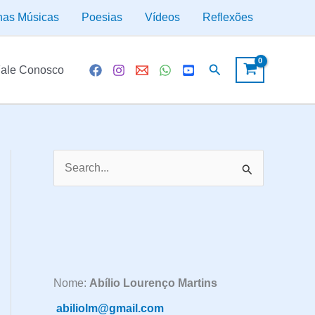
has Músicas
Poesias
Vídeos
Reflexões
Pesquisar
ale Conosco
P
e
s
q
u
i
Nome:
Abílio Lourenço Martins
s
abiliolm@gmail.com