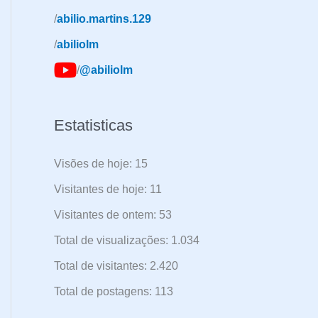
a
/
abilio.martins.129
r
/
abiliolm
p
/
@abiliolm
o
r
:
Estatisticas
Visões de hoje:
15
Visitantes de hoje:
11
Visitantes de ontem:
53
Total de visualizações:
1.034
Total de visitantes:
2.420
Total de postagens:
113