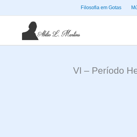
Ir
Filosofia em Gotas
Mú
para
o
conteúdo
VI – Período He