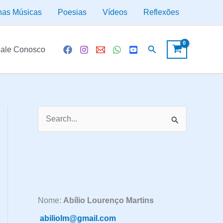
has Músicas
Poesias
Vídeos
Reflexões
Pesquisar
ale Conosco
P
e
s
q
u
i
Nome:
Abílio Lourenço Martins
s
abiliolm@gmail.com