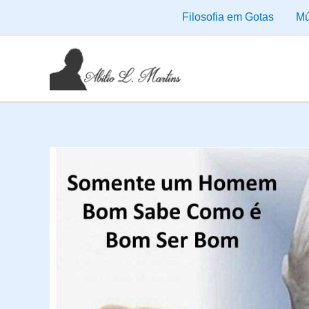
Ir
Filosofia em Gotas
Mú
para
o
conteúdo