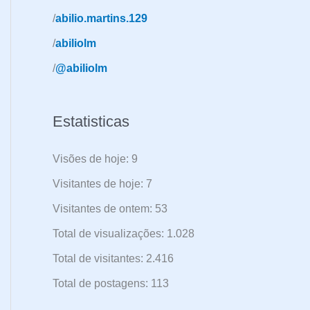
a
/
abilio.martins.129
r
/
abiliolm
p
/
@abiliolm
o
r
:
Estatisticas
Visões de hoje:
9
Visitantes de hoje:
7
Visitantes de ontem:
53
Total de visualizações:
1.028
Total de visitantes:
2.416
Total de postagens:
113