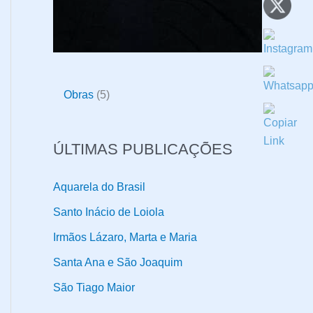
5
Obras
5
p
r
ÚLTIMAS PUBLICAÇÕES
o
d
Aquarela do Brasil
u
Santo Inácio de Loiola
t
Irmãos Lázaro, Marta e Maria
o
Santa Ana e São Joaquim
s
São Tiago Maior