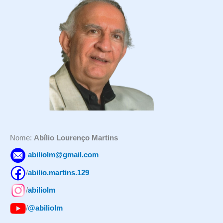
u
i
s
a
r
p
o
r
:
Nome:
Abílio Lourenço Martins
abiliolm@gmail.com
/
abilio.martins.129
/
abiliolm
/
@abiliolm