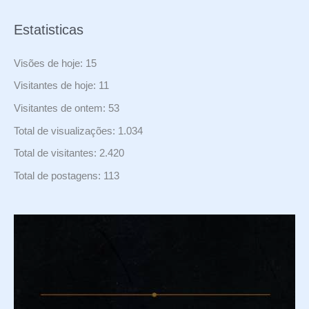
Estatisticas
Visões de hoje:
15
Visitantes de hoje:
11
Visitantes de ontem:
53
Total de visualizações:
1.034
Total de visitantes:
2.420
Total de postagens:
113