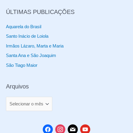
r
ÚLTIMAS PUBLICAÇÕES
o
d
Aquarela do Brasil
u
Santo Inácio de Loiola
t
Irmãos Lázaro, Marta e Maria
o
Santa Ana e São Joaquim
s
São Tiago Maior
Arquivos
A
r
q
u
f
i
m
y