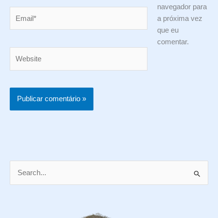
navegador para
Email*
a próxima vez
que eu
comentar.
Website
P
e
s
q