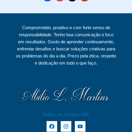
i
a
n
a
o
v
c
s
i
u
o
e
t
l
t
Comprometido, proativo e com forte senso de
s
b
a
u
responsabilidade. Tenho boa comunicação e foco
o
g
b
em resultados. Gosto de aprender continuamente,
o
r
e
enfrentar desafios e buscar soluções criativas para
k
a
os problemas do dia a dia. Prezo pela ética, respeito
e dedicação em tudo o que faço.
m
Política de Cookies (BR)